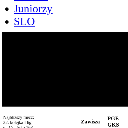
Juniorzy
SLO
Najbliższy mecz:
PGE
Zawisza
22. kolejka I ligi
GKS
-
ul. Gdańska 163