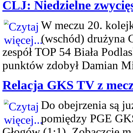
CLJ: Niedzielne zwycię
W meczu 20. kolejk
(wschód) drużyna 
zespół TOP 54 Biała Podlas
punktów zdobył Damian Mi
Relacja GKS TV z mec
Do obejrzenia są j
pomiędzy PGE GKS
Głogów (1:1). Zobaczcie m.i