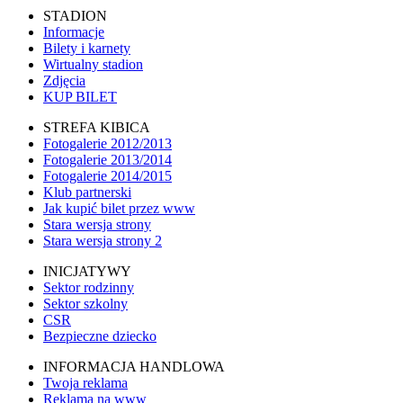
STADION
Informacje
Bilety i karnety
Wirtualny stadion
Zdjęcia
KUP BILET
STREFA KIBICA
Fotogalerie 2012/2013
Fotogalerie 2013/2014
Fotogalerie 2014/2015
Klub partnerski
Jak kupić bilet przez www
Stara wersja strony
Stara wersja strony 2
INICJATYWY
Sektor rodzinny
Sektor szkolny
CSR
Bezpieczne dziecko
INFORMACJA HANDLOWA
Twoja reklama
Reklama na www