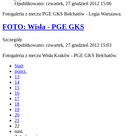
Opublikowano: czwartek, 27 grudzień 2012 15:06
Fotogaleria z meczu PGE GKS Bełchatów - Legia Warszawa.
FOTO: Wisła - PGE GKS
Szczegóły
Opublikowano: czwartek, 27 grudzień 2012 15:03
Fotogaleria z meczu Wisła Kraków - PGE GKS Bełchatów.
Start
poprz.
13
14
15
16
17
18
19
20
21
22
nast.