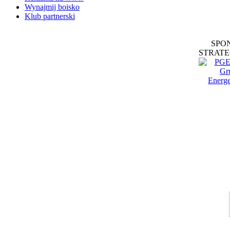
Wynajmij boisko
Klub partnerski
SPO
STRATE