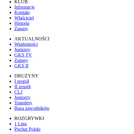
KLUB
Informacje
Kontakt
Właściciel
Historia
Zapasy
AKTUALNOŚCI
Wiadomości
Juniorzy
GKS TV
Zapasy
GKS II
DRUŻYNY
I zespół
II zespół
CLJ
Juniorzy
Transfery
Baza zawodników
ROZGRYWKI
1 Liga
Puchar Polski