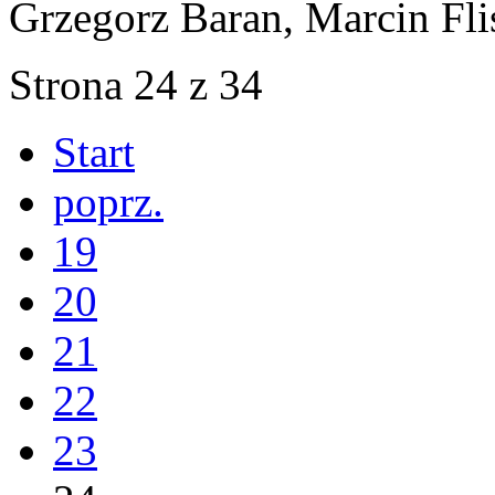
Grzegorz Baran, Marcin Flis
Strona 24 z 34
Start
poprz.
19
20
21
22
23