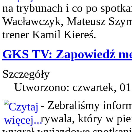
na trybunach i co po spotk
Wacławczyk, Mateusz Szym
trener Kamil Kiereś.
GKS TV: Zapowiedź me
Szczegóły
Utworzono: czwartek, 01
- Zebraliśmy inform
rywala, który w pi
wygrał wyjazdowe spotkani