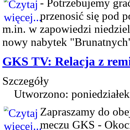
- Potrzebujemy grać
przenosić się pod p
m.in. w zapowiedzi niedzi
nowy nabytek "Brunatnych"
GKS TV: Relacja z rem
Szczegóły
Utworzono: poniedziałek
Zapraszamy do obejr
meczu GKS - Okocim