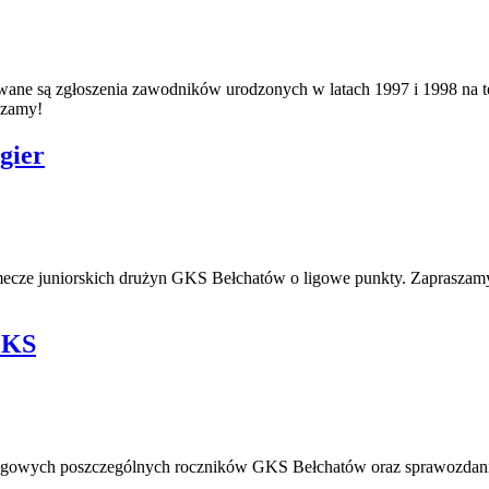
e są zgłoszenia zawodników urodzonych w latach 1997 i 1998 na testy
szamy!
gier
mecze juniorskich drużyn GKS Bełchatów o ligowe punkty. Zapraszam
GKS
ligowych poszczególnych roczników GKS Bełchatów oraz sprawozdani