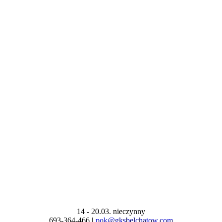
14 - 20.03. nieczynny
693-364-466
|
pok@gksbelchatow.com