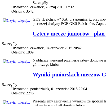
Szczegóły
Utworzono: czwartek, 28 maj 2015 12:32
Odsłony: 3542
GKS „Bełchatów” S.A. przypomina, iż przyjmowan
pierwszej drużyny PGE GKS Bełchatów. Zapra
Cztery mecze juniorów - plan 
Szczegóły
Utworzono: czwartek, 04 czerwiec 2015 20:42
Odsłony: 1809
Najbliższy weekend przyniesie cztery domowe 
górniczego klubu.
Wyniki juniorskich meczów 
Szczegóły
Utworzono: poniedziałek, 01 czerwiec 2015 22:04
Odsłony: 2246
Prezentujemy zestawienie wyników ze spotkań 
giekaesiacy zdobyli drugie miejsce.