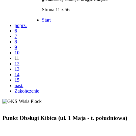
Strona 11 z 56
Start
poprz.
6
7
8
9
10
11
12
13
14
15
nast.
Zakończenie
Punkt Obsługi Kibica (ul. 1 Maja - t. południowa)