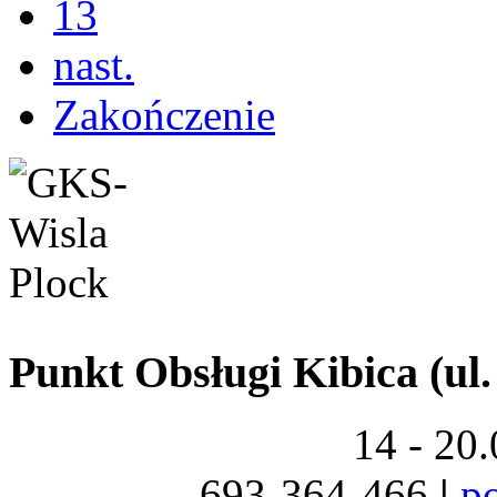
13
nast.
Zakończenie
Punkt Obsługi Kibica (ul.
14 - 20
693-364-466
|
p