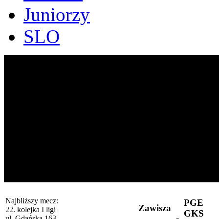
Juniorzy
SLO
Najbliższy mecz:
PGE
Zawisza
22. kolejka I ligi
GKS
-
ul. Gdańska 163