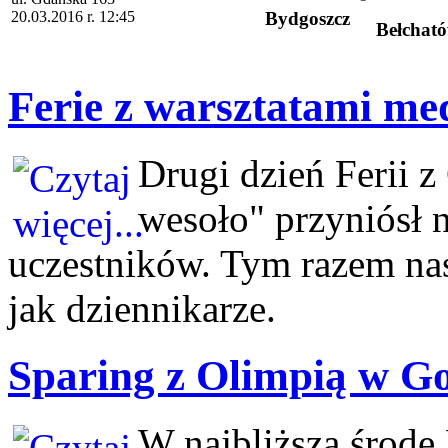
20.03.2016 r. 12:45
Bydgoszcz
Bełchat
Ferie z warsztatami med
Drugi dzień Ferii 
wesoło" przyniósł 
uczestników. Tym razem nas
jak dziennikarze.
Sparing z Olimpią w G
W najbliższą środ