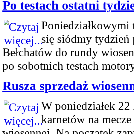
Po testach ostatni tydz
Poniedziałkowymi t
się siódmy tydzie
Bełchatów do rundy wiosen
po sobotnich testach motor
Rusza sprzedaż wiosen
W poniedziałek 22 
karnetów na mecze
wiosennej. Na początek za