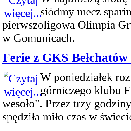
siódmy mecz spari
pierwszoligowa Olimpia Gru
w Gomunicach.
Ferie z GKS Bełchatów r
W poniedziałek rozp
górniczego klubu 
wesoło". Przez trzy godzin
spędziła miło czas w świec