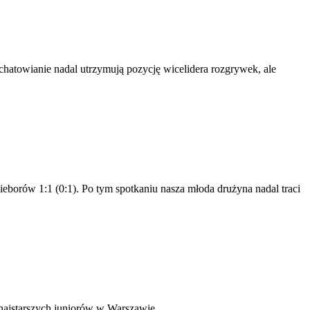
chatowianie nadal utrzymują pozycję wicelidera rozgrywek, ale
orów 1:1 (0:1). Po tym spotkaniu nasza młoda drużyna nadal traci
najstarszych juniorów w Warszawie.