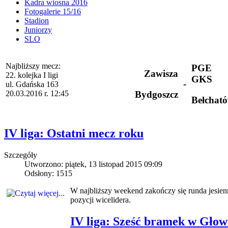
Kadra wiosna 2016
Fotogalerie 15/16
Stadion
Juniorzy
SLO
Najbliższy mecz:
PGE
Zawisza
22. kolejka I ligi
GKS
-
ul. Gdańska 163
20.03.2016 r. 12:45
Bydgoszcz
Bełchat
IV liga: Ostatni mecz roku
Szczegóły
Utworzono: piątek, 13 listopad 2015 09:09
Odsłony: 1515
W najbliższy weekend zakończy się runda jesie
pozycji wicelidera.
IV liga: Sześć bramek w Głow