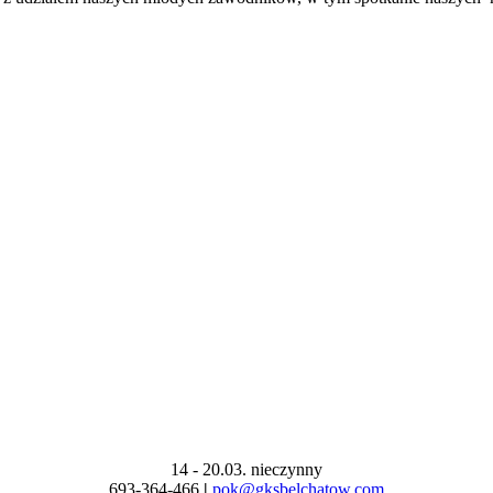
14 - 20.03. nieczynny
693-364-466
|
pok@gksbelchatow.com