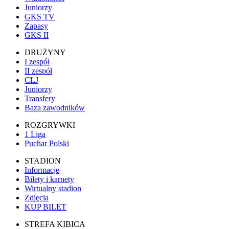
Juniorzy
GKS TV
Zapasy
GKS II
DRUŻYNY
I zespół
II zespół
CLJ
Juniorzy
Transfery
Baza zawodników
ROZGRYWKI
1 Liga
Puchar Polski
STADION
Informacje
Bilety i karnety
Wirtualny stadion
Zdjęcia
KUP BILET
STREFA KIBICA