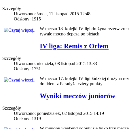
Szczegóły
Utworzono: środa, 11 listopad 2015 12:48
Odsłony: 1915
W meczu 18. kolejki IV ligi drużyna rezerw zrem
rywale mocno depczą po piętach.
IV liga: Remis z Orłem
Szczegóły
Utworzono: niedziela, 08 listopad 2015 13:33
Odsłony: 1751
W meczu 17. kolejki IV ligi łódzkiej drużyna 
do lidera z Paradyża cztery punkty.
Wyniki meczów juniorów
Szczegóły
Utworzono: poniedziałek, 02 listopad 2015 14:19
Odsłony: 1319
W miniony weekend odbyły się tylko trzy mecz