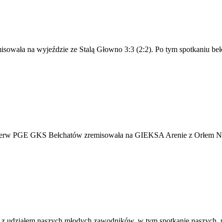
isowała na wyjeździe ze Stalą Głowno 3:3 (2:2). Po tym spotkaniu beł
rezerw PGE GKS Bełchatów zremisowała na GIEKSA Arenie z Orłem Nieb
e z udziałem naszych młodych zawodników, w tym spotkanie naszych 