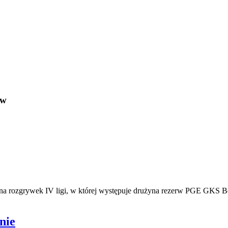
ów
nna rozgrywek IV ligi, w której występuje drużyna rezerw PGE GKS B
nie