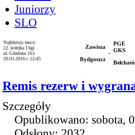
Juniorzy
SLO
Najbliższy mecz:
PGE
Zawisza
22. kolejka I ligi
GKS
-
ul. Gdańska 163
20.03.2016 r. 12:45
Bydgoszcz
Bełchat
Remis rezerw i wygran
Szczegóły
Opublikowano: sobota, 0
Odsłony: 2032