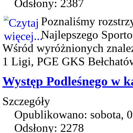
Odsłony: 2387
Poznaliśmy rozstrzy
Najlepszego Sport
Wśród wyróżnionych znaleźl
1 Ligi, PGE GKS Bełcható
Występ Podleśnego w k
Szczegóły
Opublikowano: sobota, 0
Odsłony: 2278